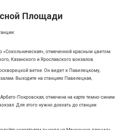
асной Площади
анции:
ро «Сокольническая», отмеченной красным цветом.
ого, Казанского и Ярославского вокзалов.
москворецкой ветке. Он ведет к Павелецкому,
алам. Выходите на станциях Павелецкая,
Арбато-Покровская, отмечена на карте темно-синим
вокзал. Для этого нужно доехать до станции
следуйте указателям выхода на Манежную площадь.