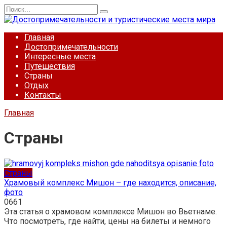
Перейти
Search
к
for:
содержанию
Главная
Достопримечательности
Интересные места
Путешествия
Страны
Отдых
Контакты
Главная
Страны
Страны
Храмовый комплекс Мишон – где находится, описание,
фото
0
661
Эта статья о храмовом комплексе Мишон во Вьетнаме.
Что посмотреть, где найти, цены на билеты и немного