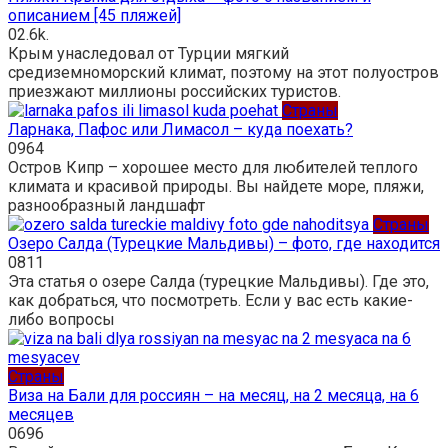
описанием [45 пляжей]
0
2.6k.
Крым унаследовал от Турции мягкий
средиземноморский климат, поэтому на этот полуостров
приезжают миллионы российских туристов.
Страны
Ларнака, Пафос или Лимасол – куда поехать?
0
964
Остров Кипр – хорошее место для любителей теплого
климата и красивой природы. Вы найдете море, пляжи,
разнообразный ландшафт
Страны
Озеро Салда (Турецкие Мальдивы) – фото, где находится
0
811
Эта статья о озере Салда (турецкие Мальдивы). Где это,
как добраться, что посмотреть. Если у вас есть какие-
либо вопросы
Страны
Виза на Бали для россиян – на месяц, на 2 месяца, на 6
месяцев
0
696