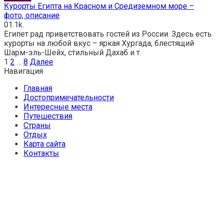
Курорты Египта на Красном и Средиземном море –
фото, описание
0
1.1k.
Египет рад приветствовать гостей из России. Здесь есть
курорты на любой вкус – яркая Хургада, блестящий
Шарм-эль-Шейх, стильный Дахаб и т.
Пагинация
1
2
…
8
Далее
записей
Навигация
Главная
Достопримечательности
Интересные места
Путешествия
Страны
Отдых
Карта сайта
Контакты