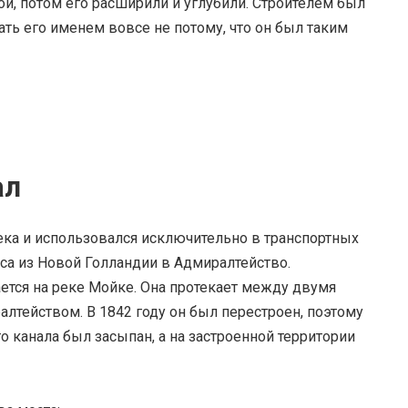
й, потом его расширили и углубили. Строителем был
ть его именем вовсе не потому, что он был таким
ал
ека и использовался исключительно в транспортных
еса из Новой Голландии в Адмиралтейство.
ается на реке Мойке. Она протекает между двумя
лтейством. В 1842 году он был перестроен, поэтому
 канала был засыпан, а на застроенной территории