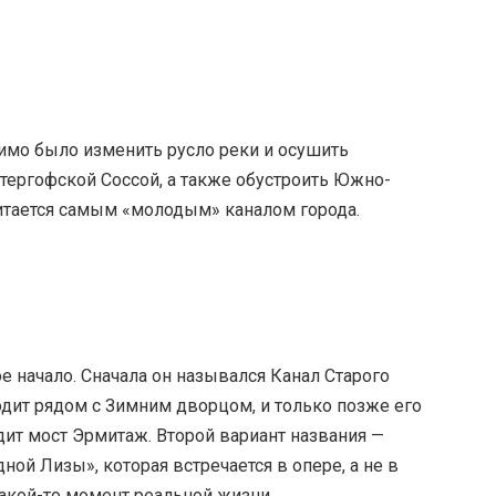
димо было изменить русло реки и осушить
ергофской Соссой, а также обустроить Южно-
итается самым «молодым» каналом города.
е начало. Сначала он назывался Канал Старого
одит рядом с Зимним дворцом, и только позже его
дит мост Эрмитаж. Второй вариант названия —
дной Лизы», которая встречается в опере, а не в
какой-то момент реальной жизни.