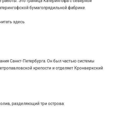
е работы. Это граница Катерингофа с северной
катерингофской бумагопрядильной фабрике.
итать здесь.
вания Санкт-Петербурга. Он был частью системы
Петропавловской крепости и отделяет Кронверкский
ролив, разделяющий три острова: