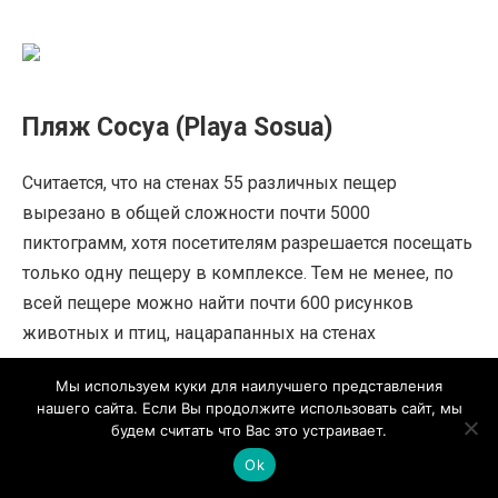
Пляж Сосуа (Playa Sosua)
Считается, что на стенах 55 различных пещер
вырезано в общей сложности почти 5000
пиктограмм, хотя посетителям разрешается посещать
только одну пещеру в комплексе. Тем не менее, по
всей пещере можно найти почти 600 рисунков
животных и птиц, нацарапанных на стенах
примитивными красками, сделанными из животного
Мы используем куки для наилучшего представления
жира и древесного угля.
нашего сайта. Если Вы продолжите использовать сайт, мы
будем считать что Вас это устраивает.
Считается, что влага в подземных пещерах хорошо
Ok
сохранила рисунки. В то время как добыча