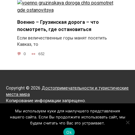
Военно – Грузинская дорога – что
посмотреть, где остановиться
Если величественные горы манят посетить
Кавказ, то
0
652
Copyright © 2026
Достопримечательности и туристические
места мира
Копирование информации запрещено.
Все права защищены.
Мы используем куки для наилучшего представления
нашего сайта. Если Вы продолжите использовать сайт, мы
Политика конфиденциальности
будем считать что Вас это устраивает.
Ok