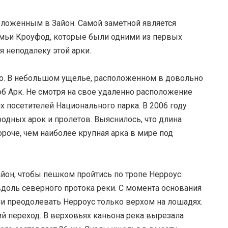
оложенным в Зайон. Самой заметной является
емьи Кроуфод, которые были одними из первых
неподалеку этой арки.
шо. В небольшом ущелье, расположенном в довольно
об Арк. Не смотря на свое удаленно расположение
х посетителей Национального парка. В 2006 году
дных арок и пролетов. Выяснилось, что длина
короче, чем наиболее крупная арка в мире под
йон, чтобы пешком пройтись по тропе Нерроус.
вдоль северного протока реки. С момента основания
ли преодолевать Нерроус только верхом на лошадях.
ий переход. В верховьях каньона река вырезала