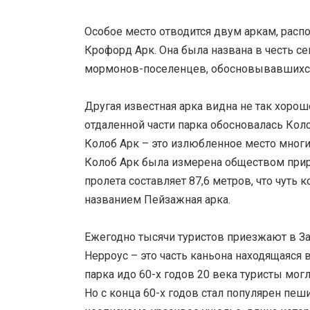
Особое место отводится двум аркам, расп
Крофорд Арк. Она была названа в честь с
мормонов-поселенцев, обосновывавшихся 
Другая известная арка видна не так хоро
отдаленной части парка обосновалась Кол
Колоб Арк – это излюбленное место многи
Колоб Арк была измерена обществом приро
пролета составляет 87,6 метров, что чуть 
названием Пейзажная арка.
Ежегодно тысячи туристов приезжают в За
Нерроус – это часть каньона находящаяся 
парка идо 60-х годов 20 века туристы мог
Но с конца 60-х годов стал популярен пеш