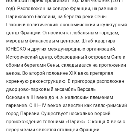
Большой Париж проживает 10,6 млн человек (2011
год). Расположен на севере Франции, на равнине
Парижского бассейна, на берегах реки Сены.
Главный политический, экономический и культурный
центр Франции. Относится к глобальным городам,
мировым финансовым центрам. Штаб-квартира
ЮНЕСКО и других международных организаций.
Исторический центр, образованный островом Сите и
обоими берегами Сены, складывался на протяжении
веков. Во второй половине XIX века претерпел
коренную реконструкцию. В пригороде расположен
дворцово-парковый ансамбль Версаль.
Основан в III веке до н. э. кельтским племенем
паризиев. С III—IV веков известен как галло-римский
город Паризии. Существует несколько версий
происхождения топонима «Париж». С конца X века с
перерывами является столицей Франции.