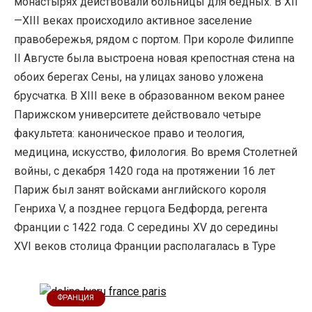
монастырях действовали больницы для бедных. В XII
—XIII веках происходило активное заселение
правобережья, рядом с портом. При короле Филиппе
II Августе была выстроена новая крепостная стена на
обоих берегах Сены, на улицах заново уложена
брусчатка. В XIII веке в образованном веком ранее
Парижском университете действовало четыре
факультета: каноническое право и теология,
медицина, искусство, филология. Во время Столетней
войны, с декабря 1420 года на протяжении 16 лет
Париж был занят войсками английского короля
Генриха V, а позднее герцога Бедфорда, регента
Франции с 1422 года. С середины XV до середины
XVI веков столица Франции располагалась в Туре
ФРАНЦИЯ