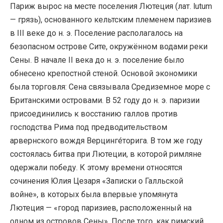
Париж вырос на месте поселения Лютеция (лат. lutum
— грязь), основанного кельтским племенем паризиев
в III веке до н. э. Поселение располагалось на
безопасном острове Сите, окружённом водами реки
Сены. В начале II века до н. э. поселение было
обнесено крепостной стеной. Основой экономики
была торговля: Сена связывала Средиземное море с
Британскими островами. В 52 году до н. э. паризии
присоединились к восстанию галлов против
господства Рима под предводительством
арвернского вождя Верцинге́торига. В том же году
состоялась битва при Лютеции, в которой римляне
одержали победу. К этому времени относятся
сочинения Юлия Цезаря «Записки о Галльской
войне», в которых была впервые упомянута
Лютеция — «город паризиев, расположенный на
одном из островов Сены». После того, как римский