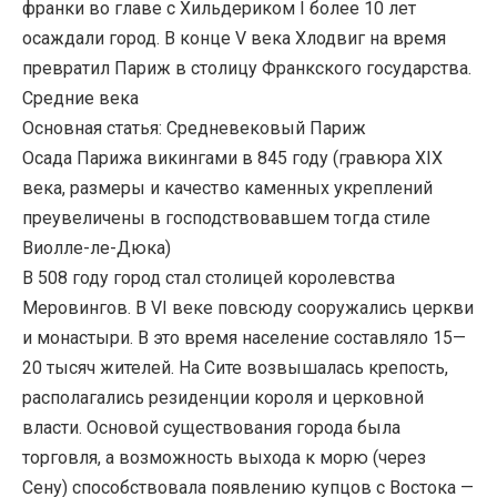
франки во главе с Хильдериком I более 10 лет
осаждали город. В конце V века Хлодвиг на время
превратил Париж в столицу Франкского государства.
Средние века
Основная статья: Средневековый Париж
Осада Парижа викингами в 845 году (гравюра XIX
века, размеры и качество каменных укреплений
преувеличены в господствовавшем тогда стиле
Виолле-ле-Дюка)
В 508 году город стал столицей королевства
Меровингов. В VI веке повсюду сооружались церкви
и монастыри. В это время население составляло 15—
20 тысяч жителей. На Сите возвышалась крепость,
располагались резиденции короля и церковной
власти. Основой существования города была
торговля, а возможность выхода к морю (через
Сену) способствовала появлению купцов с Востока —