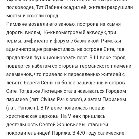
полководец Тит Лабиен осадил её, жители разрушили
мосты и сожгли город.
Римляне возвели его заново, построив из камня
дороги, виллы, 16-километровый акведук, три
термы, амфитеатр и форум с базиликой. Римская
администрация разместилась на острове Сите, где
продолжал функционировать порт. В III веке город
подвергся набегам со стороны германского племени
алеманнов, что привело к переселению жителей с
левого берега Сены на более защищённый остров
Сите. Тогда же Лютеция стала называться Городом
паризиев (лат. Civitas Parisiorum), а затем Паризием
(лат. Parisium). В IV веке появилась первая
христианская церковь. На V век пришлась
деятельность Святой Жэневьевы, ставшей
покровительницей Парижа. В 470 году салические