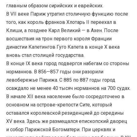
главным образом сирийских и еврейских.
В VII веке Париж утратил столичную функцию после
того, как король франков Хлотарь II переехал в
Клиши, а позднее Карл Великий — в Ахен. После
восшествия на трон первого короля Франции
династии Капетингов Гуго Капета в конце X века
вновь стал столицей государства.
В конце IX века город подвергся набегам со стороны
норманнов. В 856—857 годы они разорили
левобережье Парижа. С 885 по 887 годы город
осаждало не менее 40 тысяч норманнов на 700 судах.
В начале XII века население было сосредоточено в
основном на острове-крепости Сите, который
оставался королевской резиденцией до середины
XV века. Здесь же размещался епископский дворец
и собор Парижской Богоматери. При церквях и