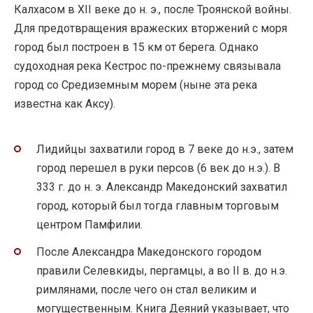
Калхасом в XII веке до н. э., после Троянской войны.
Для предотвращения вражеских вторжений с моря
город был построен в 15 км от берега. Однако
судоходная река Кестрос по-прежнему связывала
город со Средиземным морем (ныне эта река
известна как Аксу).
Лидийцы захватили город в 7 веке до н.э., затем
город перешел в руки персов (6 век до н.э.). В
333 г. до н. э. Александр Македонский захватил
город, который был тогда главным торговым
центром Памфилии.
После Александра Македонского городом
правили Селевкиды, пергамцы, а во II в. до н.э.
римлянами, после чего он стал великим и
могущественным. Книга Деяний указывает, что