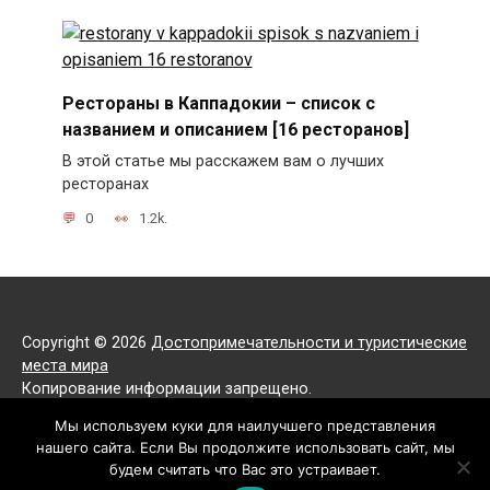
Рестораны в Каппадокии – список с
названием и описанием [16 ресторанов]
В этой статье мы расскажем вам о лучших
ресторанах
0
1.2k.
Copyright © 2026
Достопримечательности и туристические
места мира
Копирование информации запрещено.
Все права защищены.
Мы используем куки для наилучшего представления
нашего сайта. Если Вы продолжите использовать сайт, мы
Политика конфиденциальности
будем считать что Вас это устраивает.