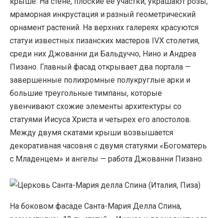
крыше. На стене, плоские ее участки, украшают розы,
мраморная инкрустация и разный геометрический
орнамент растений. На верхних галереях красуются
статуи известных пизанских мастеров IVX столетия,
среди них Джованни ди Бальдуччо, Нино и Андреа
Пизано. Главный фасад открывает два портала —
завершенные полихромные полукруглые арки и
большие треугольные тимпаны, которые
увенчивают схожие элементы архитектуры со
статуями Иисуса Христа и четырех его апостолов.
Между двумя скатами крыши возвышается
декоративная часовня с двумя статуями «Богоматерь
с Младенцем» и ангелы — работа Джованни Пизано.
На боковом фасаде Санта-Мария Делла Спина,