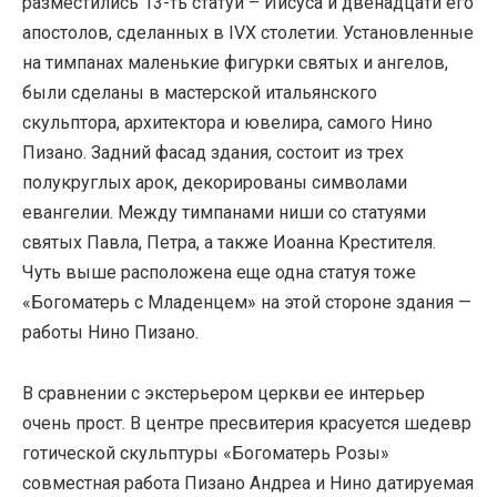
разместились 13-ть статуй – Иисуса и двенадцати его
апостолов, сделанных в IVX столетии. Установленные
на тимпанах маленькие фигурки святых и ангелов,
были сделаны в мастерской итальянского
скульптора, архитектора и ювелира, самого Нино
Пизано. Задний фасад здания, состоит из трех
полукруглых арок, декорированы символами
евангелии. Между тимпанами ниши со статуями
святых Павла, Петра, а также Иоанна Крестителя.
Чуть выше расположена еще одна статуя тоже
«Богоматерь с Младенцем» на этой стороне здания —
работы Нино Пизано.
В сравнении с экстерьером церкви ее интерьер
очень прост. В центре пресвитерия красуется шедевр
готической скульптуры «Богоматерь Розы»
совместная работа Пизано Андреа и Нино датируемая