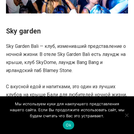
Sky garden
Sky Garden Bali — клуб, изменивший представление о
ночной жизни. В отеле Sky Garden Bali есть лаундж на
крыше, клуб SkyDome, лаундж Bang Bang и
ирландский паб Blarney Stone.
С вкусной едой и напитками, это один из лучших
клубов на крыше Бали для любителей ночной жизни,
чтобы повеселиться!
Мы используем куки для наилучшего представления
нашего сайта. Если Вы продолжите использовать сайт, мы
будем считать что Вас это устраивает.
Местонахождение: Джалан Легиан № 61, Кута,
Ok
Бадунг Ридженси, Бали.