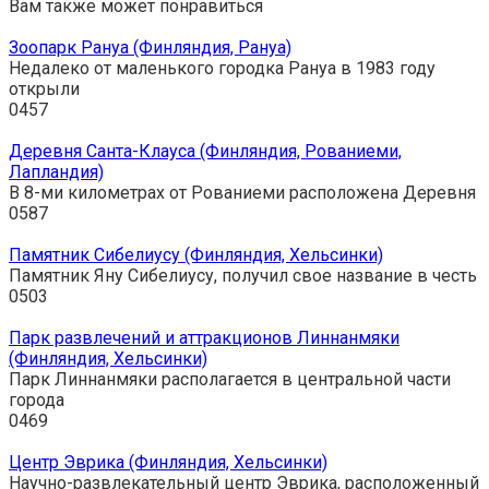
Вам также может понравиться
Зоопарк Рануа (Финляндия, Рануа)
Недалеко от маленького городка Рануа в 1983 году
открыли
0
457
Деревня Санта-Клауса (Финляндия, Рованиеми,
Лапландия)
В 8-ми километрах от Рованиеми расположена Деревня
0
587
Памятник Сибелиусу (Финляндия, Хельсинки)
Памятник Яну Сибелиусу, получил свое название в честь
0
503
Парк развлечений и аттракционов Линнанмяки
(Финляндия, Хельсинки)
Парк Линнанмяки располагается в центральной части
города
0
469
Центр Эврика (Финляндия, Хельсинки)
Научно-развлекательный центр Эврика, расположенный