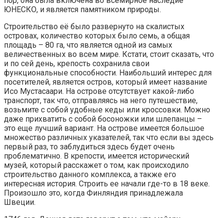
пор, она была включена во всемирное наследие
ЮНЕСКО, и является памятником природы.
Строительство её было развернуто на скалистых
островах, количество которых было семь, а общая
площадь – 80 га, что является одной из самых
величественных во всем мире. Кстати, стоит сказать, что
и по сей день, крепость сохранила свои
функциональные способности. Наибольший интерес для
посетителей, является остров, который имеет название
Исо Мустасаари. На острове отсутствует какой-либо
транспорт, так что, отправляясь на него путешествие,
возьмите с собой удобные кеды или кроссовки. Можно
даже прихватить с собой босоножки или шлепанцы –
это еще лучший вариант. На острове имеется большое
множество различных указателей, так что если вы здесь
первый раз, то заблудиться здесь будет очень
проблематично. В крепости, имеется исторический
музей, который расскажет о том, как происходило
строительство данного комплекса, а также его
интересная история. Строить ее начали где-то в 18 веке.
Произошло это, когда Финляндия принадлежала
Швеции.