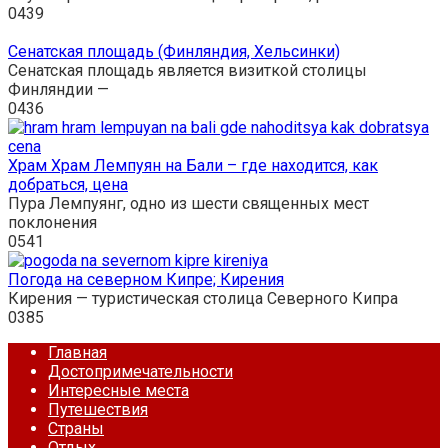
0
439
Сенатская площадь (Финляндия, Хельсинки)
Сенатская площадь является визиткой столицы
Финляндии —
0
436
Храм Храм Лемпуян на Бали – где находится, как
добраться, цена
Пура Лемпуянг, одно из шести священных мест
поклонения
0
541
Погода на северном Кипре; Кирения
Кирения — туристическая столица Северного Кипра
0
385
Главная
Достопримечательности
Интересные места
Путешествия
Страны
Отдых