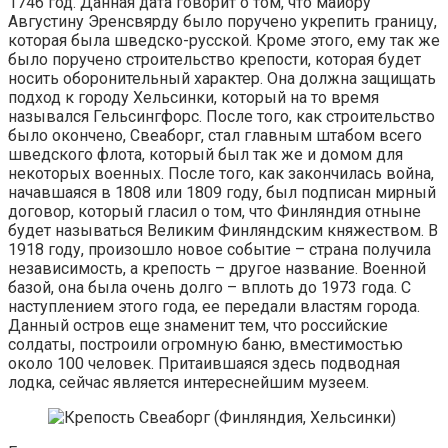
1746 год. Данная дата говорит о том, что майору
Августину Эренсвярду было поручено укрепить границу,
которая была шведско-русской. Кроме этого, ему так же
было поручено строительство крепости, которая будет
носить оборонительный характер. Она должна защищать
подход к городу Хельсинки, который на то время
назывался Гельсингфорс. После того, как строительство
было окончено, Свеаборг, стал главным штабом всего
шведского флота, который был так же и домом для
некоторых военных. После того, как закончилась война,
начавшаяся в 1808 или 1809 году, был подписан мирный
договор, который гласил о том, что Финляндия отныне
будет называться Великим Финляндским княжеством. В
1918 году, произошло новое событие – страна получила
независимость, а крепость – другое название. Военной
базой, она была очень долго – вплоть до 1973 года. С
наступлением этого года, ее передали властям города.
Данный остров еще знаменит тем, что российские
солдаты, построили огромную баню, вместимостью
около 100 человек. Притаившаяся здесь подводная
лодка, сейчас является интереснейшим музеем.