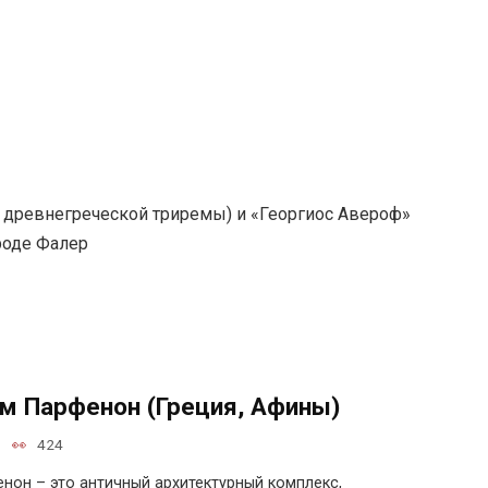
 древнегреческой триремы) и «Георгиос Авероф»
роде Фалер
м Парфенон (Греция, Афины)
424
нон – это античный архитектурный комплекс,