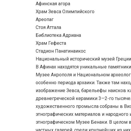
Афинская агора
Храм Зевса Олимпийского
Ареопаг
Стоя Аттала
Библиотека Адриана
Храм Гефеста
Стадион Панатинаикос
Национальный исторический музей Греции 
В Афинах находятся уникальные памятники
Музее Акрополя и Национальном археолог
особенно периода архаики. Также там нахо
изображение Зевса, барельефы наисков к
древнегреческой керамики 3—2-го тысячел
художественного промысла собраны в Виз
этнографических материалов и народного 
этнографическом Музее Бенаки. В целом в
частных галерей, среди крупнейших из них