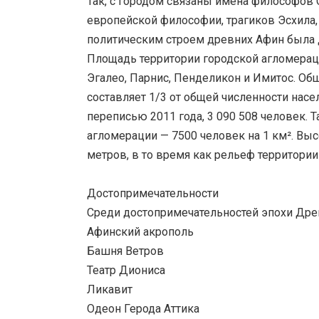
Так, с городом связаны имена философов 
европейской философии, трагиков Эсхила,
политическим строем древних Афин была 
Площадь территории городской агломераци
Эгалео, Парнис, Пенделикон и Имитос. Об
составляет 1/3 от общей численности насел
переписью 2011 года, 3 090 508 человек. 
агломерации — 7500 человек на 1 км². Выс
метров, в то время как рельеф территории
Достопримечательности
Среди достопримечательностей эпохи Дре
Афинский акрополь
Башня Ветров
Театр Диониса
Ликавит
Одеон Герода Аттика