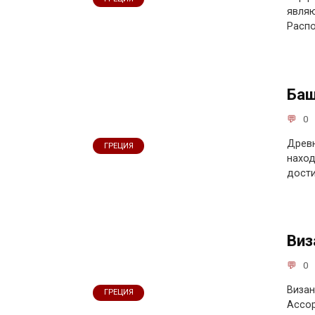
являю
Распо
Баш
0
Древн
ГРЕЦИЯ
наход
дости
Виз
0
Визан
ГРЕЦИЯ
Ассор