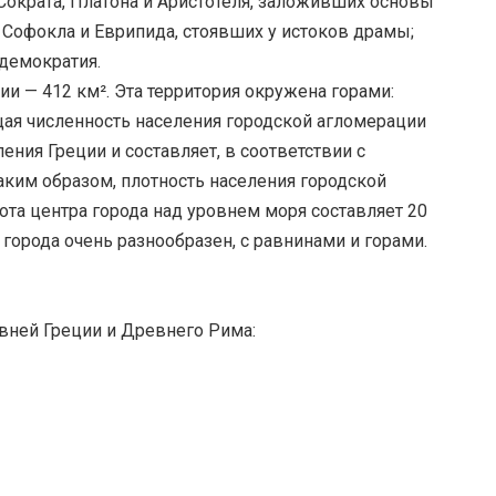
Сократа, Платона и Аристотеля, заложивших основы
 Софокла и Еврипида, стоявших у истоков драмы;
демократия.
и — 412 км². Эта территория окружена горами:
щая численность населения городской агломерации
ения Греции и составляет, в соответствии с
Таким образом, плотность населения городской
ота центра города над уровнем моря составляет 20
 города очень разнообразен, с равнинами и горами.
вней Греции и Древнего Рима: