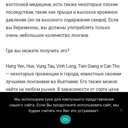
восточной медицине, есть также некоторые плохие
последствия, такие как прыщи и высокое кровяное
давление (из-за высокого содержания сахара). Если
вы беременны, вы должны употреблять только
очень небольшое количество лонгана.
Где вы можете получить это?
Hung Yen, Hue, Vung Tau, Vinh Long, Tien Giang и Can Tho
— некоторые провинции и города, известные своими
лучшими лонганами во Вьетнаме. Его также можно
найти на любом рынке. В зависимости от сорта цена
колеблется от 30 000 до 70 000 донгов за килограмм.
Мы используем куки для наилучшего представления
нашего сайта. Если Вы продолжите использовать сайт, мы
будем считать что Вас это устраивает.
Ok
Личи похож на лонган. Плоды на гроздях покрыты