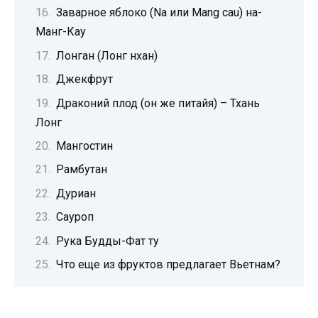
Заварное яблоко (Na или Mang cau) на-
Манг-Кау
Лонган (Лонг нхан)
Джекфрут
Драконий плод (он же питайя) – Тхань
Лонг
Мангостин
Рамбутан
Дуриан
Сауроп
Рука Будды-Фат ту
Что еще из фруктов предлагает Вьетнам?