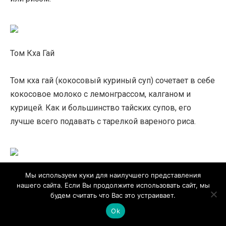
Том Кха Гай
Том кха гай (кокосовый куриный суп) сочетает в себе
кокосовое молоко с лемонграссом, калганом и
курицей. Как и большинство тайских супов, его
лучше всего подавать с тарелкой вареного риса.
Мы используем куки для наилучшего представления
Као в кисло-сладком соусе (жареный рис)
нашего сайта. Если Вы продолжите использовать сайт, мы
будем считать что Вас это устраивает.
Као в кисло-сладком соусе состоит из различных
Ok
ингредиентов, в том числе мяса по вашему выбору