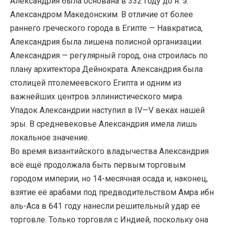
Александрия была основана в 332 году до н. э.
Александром Македонским. В отличие от более
раннего греческого города в Египте — Навкратиса,
Александрия была лишена полисной организации.
Александрия — регулярный город, она строилась по
плану архитектора Дейнократа. Александрия была
столицей птолемеевского Египта и одним из
важнейших центров эллинистического мира.
Упадок Александрии наступил в IV—V веках нашей
эры. В средневековье Александрия имела лишь
локальное значение.
Во время византийского владычества Александрия
всё ещё продолжала быть первым торговым
городом империи, но 14-месячная осада и, наконец,
взятие её арабами под предводительством Амра ибн
аль-Аса в 641 году нанесли решительный удар её
торговле. Только торговля с Индией, поскольку она