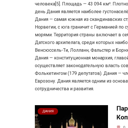
человека[5]. Площадь — 43 094 км². Плотно
день Дания является наиболее густонасе
Дания — самая южная из скандинавских ст
Норвегии, с юга граничит с Германией по
морями. Территория страны включает в се
Датского архипелага, среди которых наибо
Венсюссель-Ти, Лолланн, Фальстер и Борн
Дания — конституционная монархия, главой
осуществляет законодательную власть со
Фолькетингом (179 депутатов). Дания — чле
Еврозону. Дания является одним из основ
сотрудничества и развития.
Пар
ДАНИЯ
Коп
0