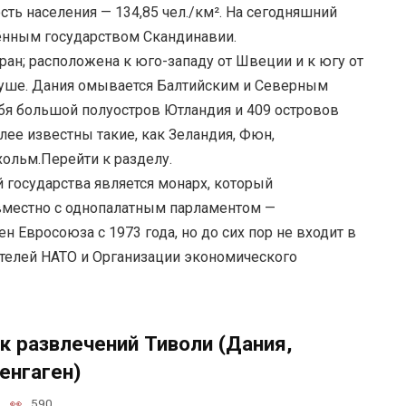
сть населения — 134,85 чел./км². На сегодняшний
лённым государством Скандинавии.
ран; расположена к юго-западу от Швеции и к югу от
 суше. Дания омывается Балтийским и Северным
бя большой полуостров Ютландия и 409 островов
лее известны такие, как Зеландия, Фюн,
хольм.Перейти к разделу.
 государства является монарх, который
вместно с однопалатным парламентом —
н Евросоюза с 1973 года, но до сих пор не входит в
ателей НАТО и Организации экономического
к развлечений Тиволи (Дания,
енгаген)
590