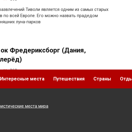
развлечений Тиволи является одним из самых старых
в по всей Европе. Его можно назвать прадедом
няшних луна-парков
ок Фредериксборг (Дания,
лерёд)
369
Интересные места
Путешествия
Страны
Отд
говорить о местонахождении замка Фредериксборга, то
ится он в предместье Копенгагена, в одноименном
е.
ристические места мира