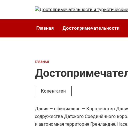
Перейти
к
содержанию
Главная
Достопримечательности
ГЛАВНАЯ
Достопримечате
Копенгаген
Дания — официально — Королевство Дания,
содружества Датского Соединённого корол
и автономная территория Гренландия. Насе